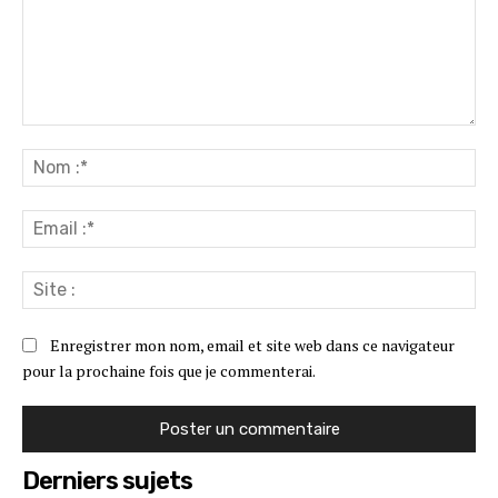
Commenter
:
No
:*
Ema
:*
Sit
:
Enregistrer mon nom, email et site web dans ce navigateur
pour la prochaine fois que je commenterai.
Derniers sujets