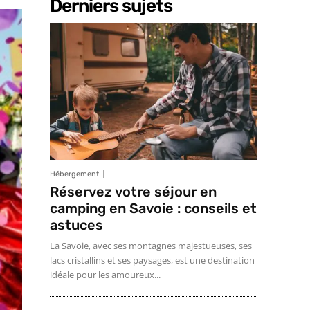
Derniers sujets
Hébergement
Réservez votre séjour en
camping en Savoie : conseils et
astuces
La Savoie, avec ses montagnes majestueuses, ses
lacs cristallins et ses paysages, est une destination
idéale pour les amoureux...