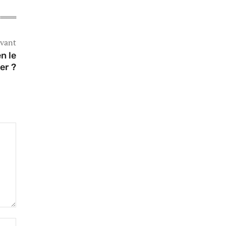
ivant
n le
er ?
Site