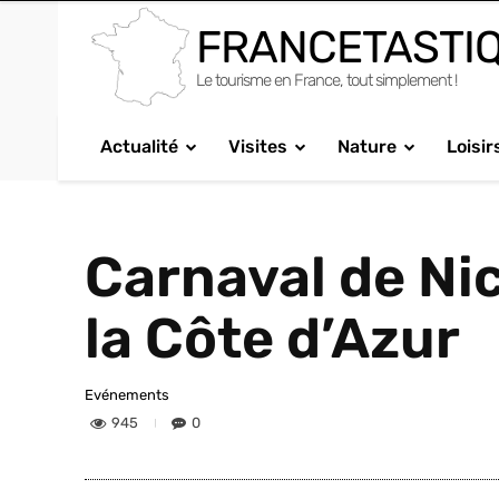
FRANCETASTI
Le tourisme en France, tout simplement !
Actualité
Visites
Nature
Loisir
Carnaval de Ni
la Côte d’Azur
Evénements
945
0