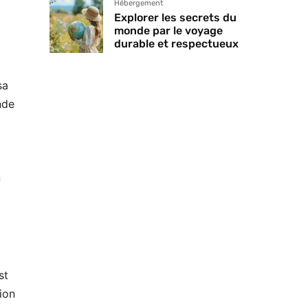
Hébergement
Explorer les secrets du
monde par le voyage
durable et respectueux
sa
nde
n
st
ion