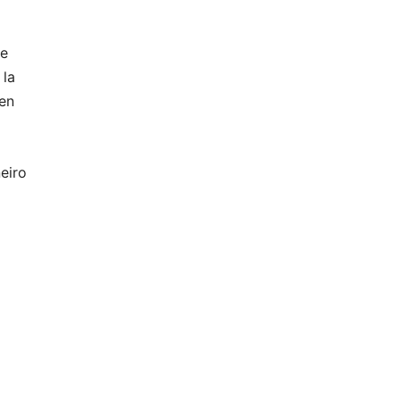
de
 la
 en
eiro