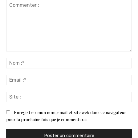
Commenter
:
No
:*
Ema
:*
Sit
:
Enregistrer mon nom, email et site web dans ce navigateur
pour la prochaine fois que je commenterai.