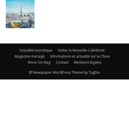
Actualité touristique
Visiter la Nouvelle-Calédonie
Magazine mariage
Informations et actualité sur la Chine
Move On Mag
Contact
Mentions légales
© Newspaper WordPress Theme by TagDiv