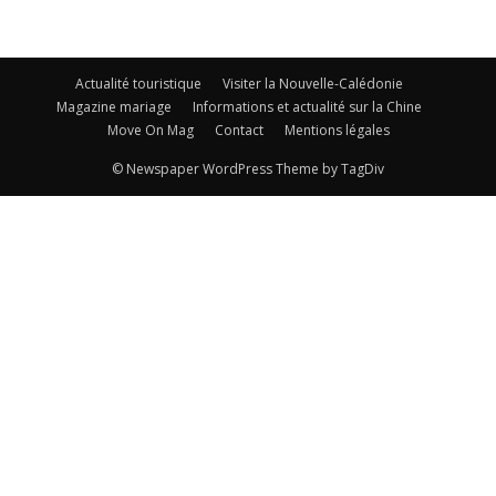
Actualité touristique
Visiter la Nouvelle-Calédonie
Magazine mariage
Informations et actualité sur la Chine
Move On Mag
Contact
Mentions légales
© Newspaper WordPress Theme by TagDiv