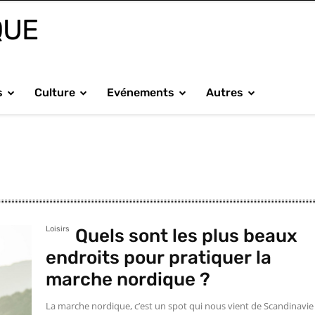
QUE
s
Culture
Evénements
Autres
Loisirs
Quels sont les plus beaux
endroits pour pratiquer la
marche nordique ?
La marche nordique, c’est un spot qui nous vient de Scandinavie