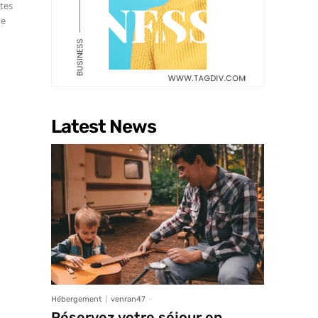
ptes
ve
Latest News
Hébergement
venran47
-
Réservez votre séjour en