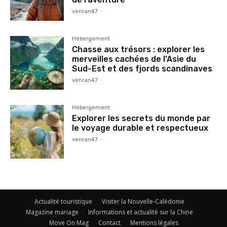
venran47
-
Hébergement
Chasse aux trésors : explorer les
merveilles cachées de l’Asie du
Sud-Est et des fjords scandinaves
venran47
-
Hébergement
Explorer les secrets du monde par
le voyage durable et respectueux
venran47
-
Actualité touristique
Visiter la Nouvelle-Calédonie
Magazine mariage
Informations et actualité sur la Chine
Move On Mag
Contact
Mentions légales