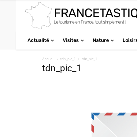
FRANCETASTI
Le tourisme en France, tout simplement !
Actualité
Visites
Nature
Loisir
Accueil
tdn_pic_1
tdn_pic_1
tdn_pic_1