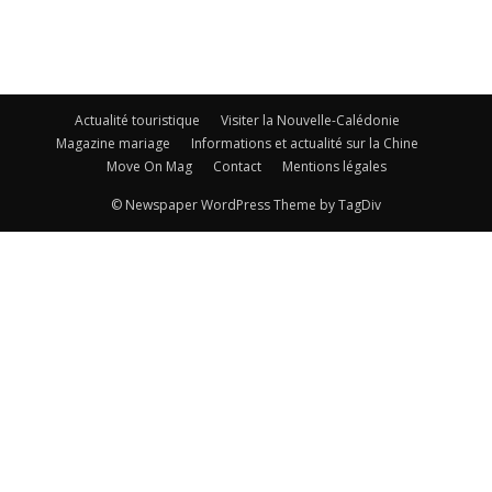
Actualité touristique
Visiter la Nouvelle-Calédonie
Magazine mariage
Informations et actualité sur la Chine
Move On Mag
Contact
Mentions légales
© Newspaper WordPress Theme by TagDiv