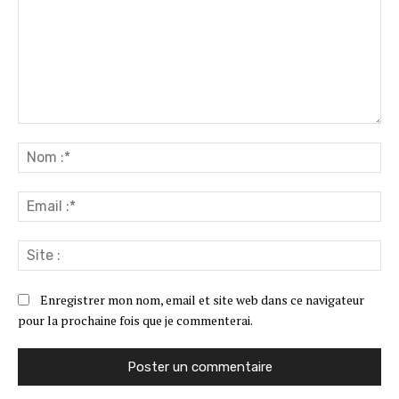
Commenter
:
No
:*
Ema
:*
Sit
:
Enregistrer mon nom, email et site web dans ce navigateur
pour la prochaine fois que je commenterai.