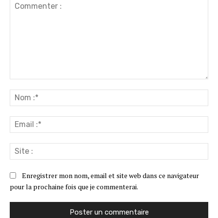
Commenter
:
No
:*
Ema
:*
Sit
:
Enregistrer mon nom, email et site web dans ce navigateur
pour la prochaine fois que je commenterai.