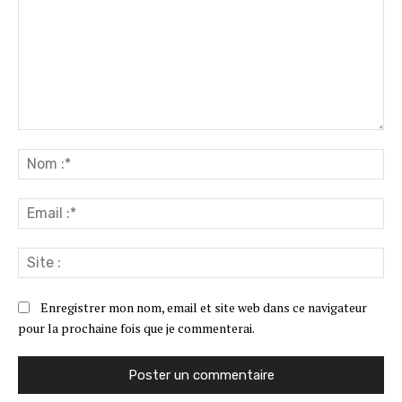
Commenter
:
No
:*
Ema
:*
Sit
:
Enregistrer mon nom, email et site web dans ce navigateur
pour la prochaine fois que je commenterai.