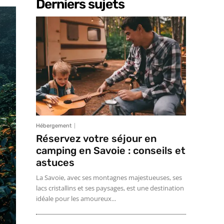
Derniers sujets
Hébergement
Réservez votre séjour en
camping en Savoie : conseils et
astuces
La Savoie, avec ses montagnes majestueuses, ses
lacs cristallins et ses paysages, est une destination
idéale pour les amoureux...