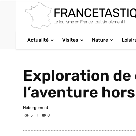
FRANCETASTI
Le tourisme en France, tout simplement !
Actualité
Visites
Nature
Loisir
Exploration de
l’aventure hors
Hébergement
5
0