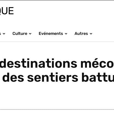
QUE
s
Culture
Evénements
Autres
 destinations méco
 des sentiers batt