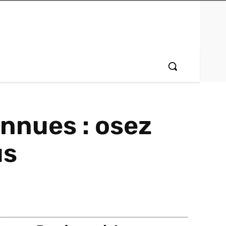
nnues : osez
us