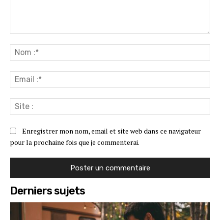
Commenter
:
No
:*
Ema
:*
Sit
:
Enregistrer mon nom, email et site web dans ce navigateur
pour la prochaine fois que je commenterai.
Derniers sujets