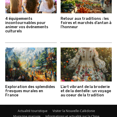
4 équipements
Retour aux traditions : les
incontournables pour
foires et marchés d’antan à
animer vos événements
l’honneur
culturels
Exploration des splendides
L’art vibrant de la broderie
fresques murales en
et de la dentelle : un voyage
France
au coeur de la tradition
Actualité touristique
Visiter la Nouvelle-Calédonie
Magazine mariage
Informations et actualité sur la Chine