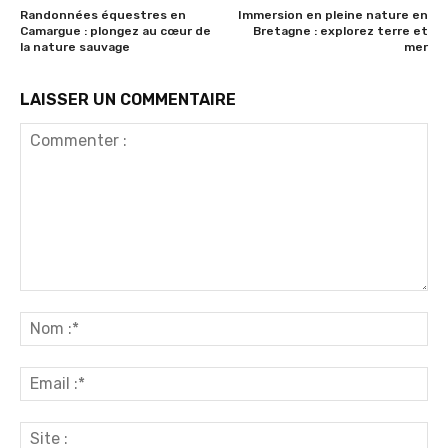
Randonnées équestres en
Immersion en pleine nature en
Camargue : plongez au cœur de
Bretagne : explorez terre et
la nature sauvage
mer
LAISSER UN COMMENTAIRE
Commenter
:
No
:*
Ema
:*
Sit