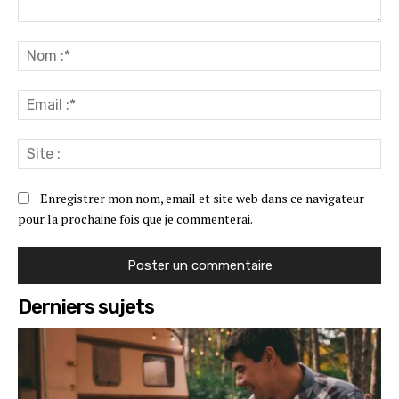
Commenter
:
No
:*
Ema
:*
Sit
:
Enregistrer mon nom, email et site web dans ce navigateur
pour la prochaine fois que je commenterai.
Derniers sujets