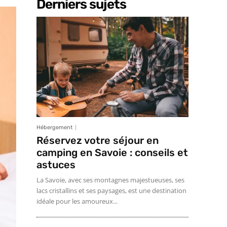
Derniers sujets
Hébergement
Réservez votre séjour en
camping en Savoie : conseils et
astuces
La Savoie, avec ses montagnes majestueuses, ses
lacs cristallins et ses paysages, est une destination
idéale pour les amoureux...