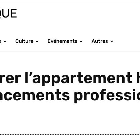
QUE
s
Culture
Evénements
Autres
rer l’appartement h
acements professi