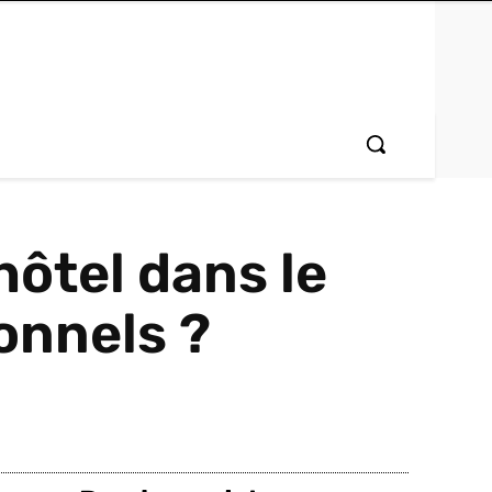
ôtel dans le
onnels ?