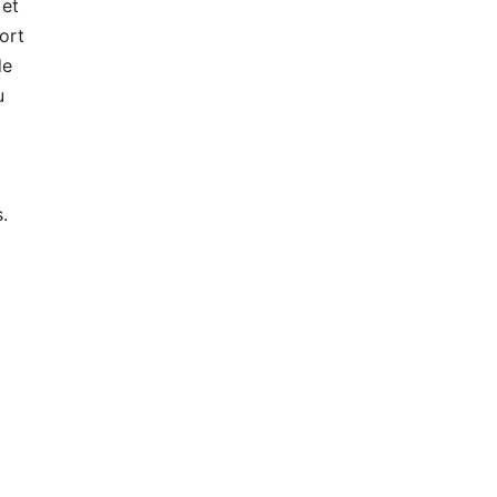
 et
ort
de
u
.