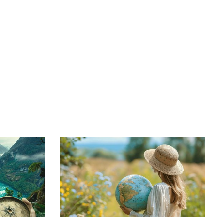
Site
: