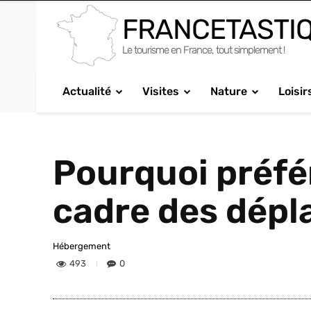
FRANCETASTI
Le tourisme en France, tout simplement !
Actualité
Visites
Nature
Loisir
Pourquoi préfé
cadre des dépl
Hébergement
493
0