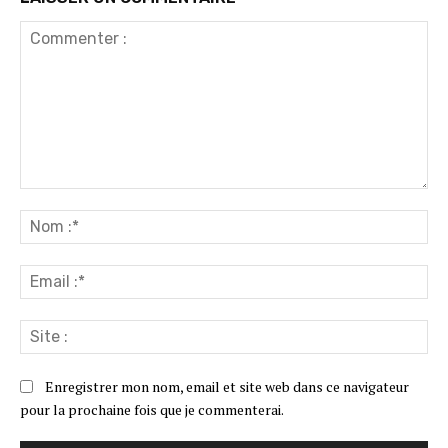
Commenter
:
No
:*
Ema
:*
Sit
:
Enregistrer mon nom, email et site web dans ce navigateur
pour la prochaine fois que je commenterai.