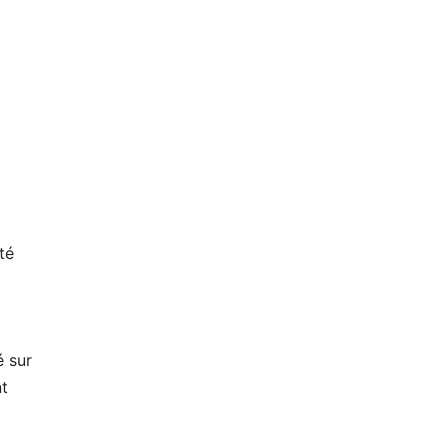
té
é sur
nt