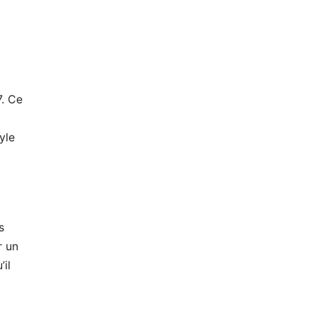
7. Ce
yle
s
r un
’il