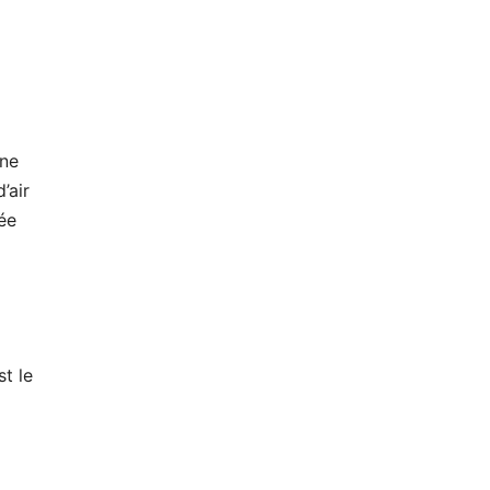
une
’air
ée
t le