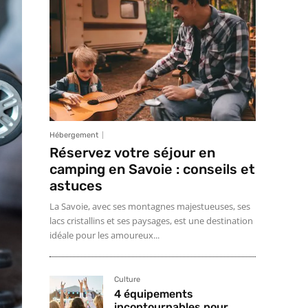
Hébergement
Réservez votre séjour en
camping en Savoie : conseils et
astuces
La Savoie, avec ses montagnes majestueuses, ses
lacs cristallins et ses paysages, est une destination
idéale pour les amoureux...
Culture
4 équipements
incontournables pour