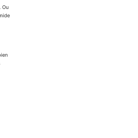
. Ou
umide
bien
s