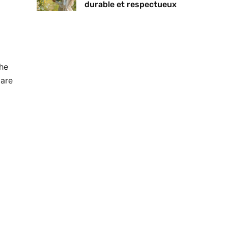
durable et respectueux
phe
gare