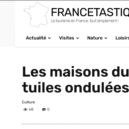
FRANCETASTI
Le tourisme en France, tout simplement !
Actualité
Visites
Nature
Loisir
Les maisons du 
tuiles ondulées
Culture
68
0