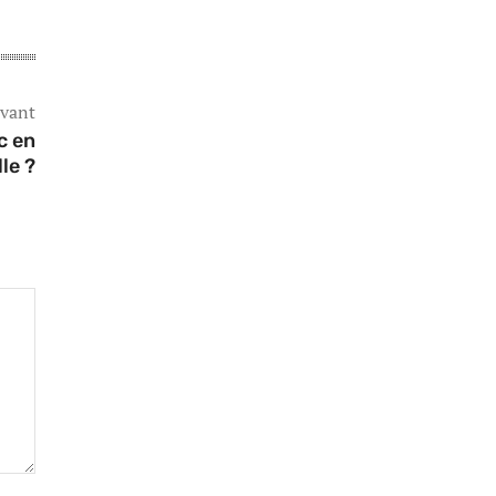
ivant
c en
le ?