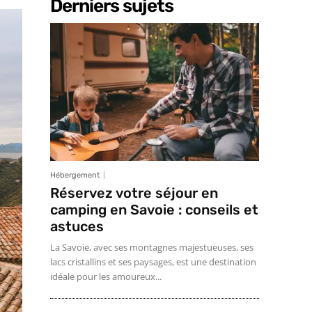
Derniers sujets
Hébergement
Réservez votre séjour en
camping en Savoie : conseils et
astuces
La Savoie, avec ses montagnes majestueuses, ses
lacs cristallins et ses paysages, est une destination
idéale pour les amoureux...