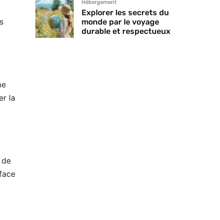
Hébergement
Explorer les secrets du
s
monde par le voyage
durable et respectueux
me
er la
 de
rface