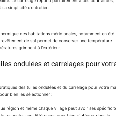
alité. Le carrelage répond parfaitement à ces contraintes,
sa simplicité d’entretien.
t thermique des habitations méridionales, notamment en été.
e revêtement de sol permet de conserver une température
ératures grimpent à l’extérieur.
les ondulées et carrelages pour votr
s pratiques des tuiles ondulées et du carrelage pour votre m
pour bien les sélectionner :
e région et même chaque village peut avoir ses spécificit
de respecter ces différences pour bien s’intégrer dans le