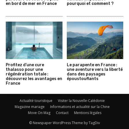
en bord de mer en France
pourquoi et comment ?
Profitez d’une cure
Le parapente en France :
thalasso pour une
une aventure vers la liberté
régénération totale :
dans des paysages
découvrez les avantages en
époustouflants
France
Actualité touristique
Visiter la Nouvelle-Calédonie
Magazine mariage
Informations et actualité sur la Chine
Move On Mag
Contact
Mentions légales
© Newspaper WordPress Theme by TagDiv