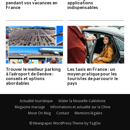
pendant vos vacances en
applications
France
indispensables
Trouver le meilleur parking
Les taxis en France : un
à l’aéroport de Genève :
moyen pratique pour les
conseils et options
touristes de parcourir le
abordables
pays
Actualité touristique
Visiter la Nouvelle-Calédonie
Magazine mariage
Informations et actualité sur la Chine
Move On Mag
Contact
Mentions légales
© Newspaper WordPress Theme by TagDiv