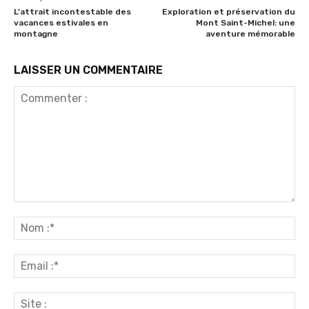
L’attrait incontestable des
Exploration et préservation du
vacances estivales en
Mont Saint-Michel: une
montagne
aventure mémorable
LAISSER UN COMMENTAIRE
Commenter
:
No
:*
Ema
:*
Sit