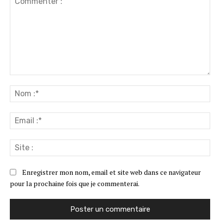
Commenter
:
No
:*
Ema
:*
Sit
:
Enregistrer mon nom, email et site web dans ce navigateur
pour la prochaine fois que je commenterai.