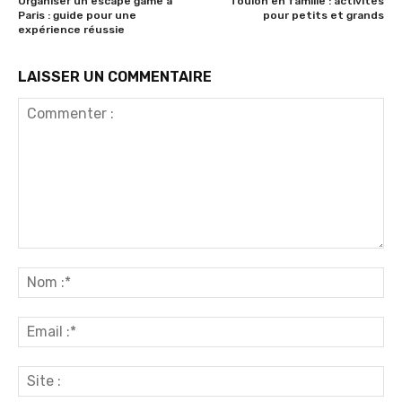
Organiser un escape game à
Toulon en famille : activités
Paris : guide pour une
pour petits et grands
expérience réussie
LAISSER UN COMMENTAIRE
Commenter
:
No
:*
Ema
:*
Sit
: