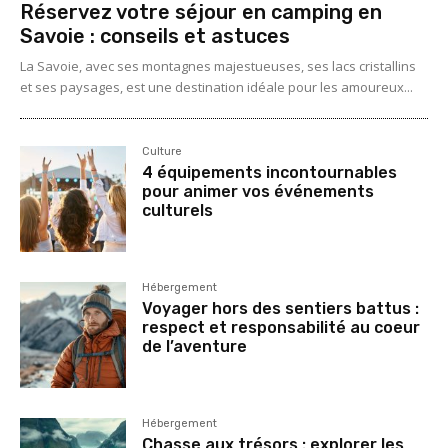
Réservez votre séjour en camping en
Savoie : conseils et astuces
La Savoie, avec ses montagnes majestueuses, ses lacs cristallins
et ses paysages, est une destination idéale pour les amoureux...
Culture
4 équipements incontournables
pour animer vos événements
culturels
Hébergement
Voyager hors des sentiers battus :
respect et responsabilité au coeur
de l’aventure
Hébergement
Chasse aux trésors : explorer les