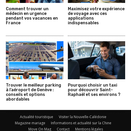
Comment trouver un
Maximisez votre expérience
médecin en urgence
de voyage avec ces
pendant vos vacances en
applications
France
indispensables
Trouver le meilleur parking
Pourquoi choisir un taxi
à l’aéroport de Genève :
pour découvrir Saint-
conseils et options
Raphaël et ses environs ?
abordables
Actualité touristique
Visiter la Nouvelle-Calédonie
Magazine mariage
Informations et actualité sur la Chine
Move On Mag
Contact
Mentions légales