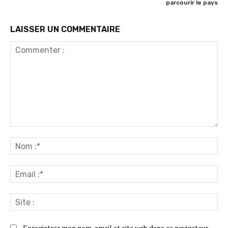
parcourir le pays
LAISSER UN COMMENTAIRE
Commenter
:
No
:*
Ema
:*
Sit
:
Enregistrer mon nom, email et site web dans ce navigateur